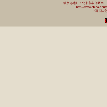
驻京办地址：北京市丰台区南三环中路7
http://www.china-shu
中国书法之乡