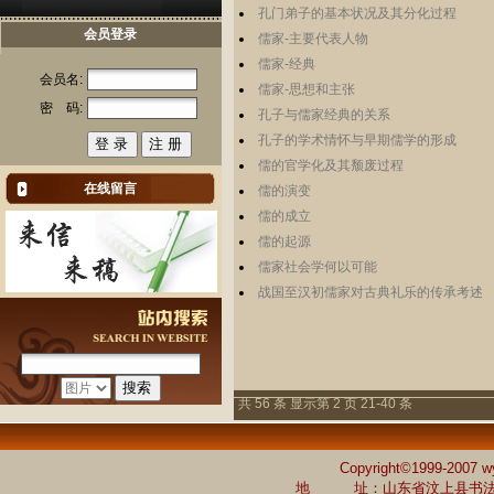
孔门弟子的基本状况及其分化过程
会员登录
儒家-主要代表人物
儒家-经典
会员名:
儒家-思想和主张
密 码:
孔子与儒家经典的关系
孔子的学术情怀与早期儒学的形成
儒的官学化及其颓废过程
在线留言
儒的演变
儒的成立
儒的起源
儒家社会学何以可能
战国至汉初儒家对古典礼乐的传承考述
共 56 条 显示第 2 页 21-40 条
Copyright©1999-2007 w
地 址：山东省汶上县书法家协会 