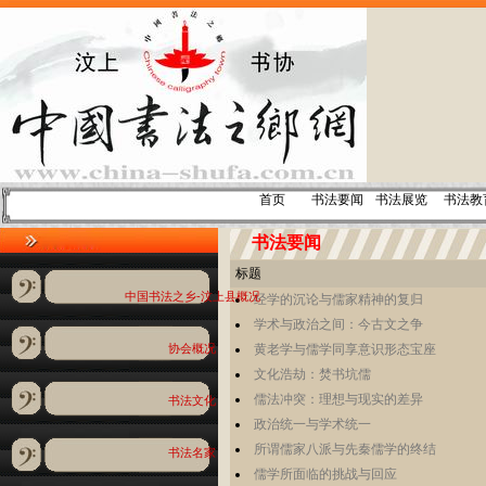
首页
书法要闻
书法展览
书法教
书法要闻
标题
中国书法之乡-汶上县概况
经学的沉论与儒家精神的复归
学术与政治之间：今古文之争
黄老学与儒学同享意识形态宝座
协会概况
文化浩劫：焚书坑儒
儒法冲突：理想与现实的差异
书法文化
政治统一与学术统一
所谓儒家八派与先秦儒学的终结
书法名家
儒学所面临的挑战与回应