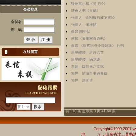
钟绍京小楷《灵飞经》
会员登录
陆柬之书《文赋》
张即之 金刚般若波罗蜜经
会员名:
张即之 溪庄帖
密 码:
蔡襄 陶生帖
苏轼《黄州寒食诗帖》
蔡京 《唐玄宗脊令颂题跋》 行书
在线留言
康里巎巙 唐诗六首
康里巎巙 谪龙说
李倜 跋陆柬之文赋
郭畀 陆游自书诗卷跋
郭畀 题画诗
共 110 条 显示第 3 页 41-60 条
Copyright©1999-2007 w
地 址：山东省汶上县书法家协会 