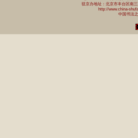
驻京办地址：北京市丰台区南三环中路7
http://www.china-shu
中国书法之乡