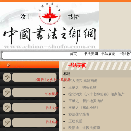
首页
书法要闻
书法展览
书法教
书法要闻
标题
中国书法之乡-汶上县概况
不入虎穴 焉能画虎
王献之 鸭头丸帖
徐悲鸿为《八十七神仙卷》倾家荡产
协会概况
王献之 新妇地黄汤帖
王献之《东山松帖》
书法文化
妙法莲华经卷
王建哀册
书法名家
欧阳通 道因法师碑