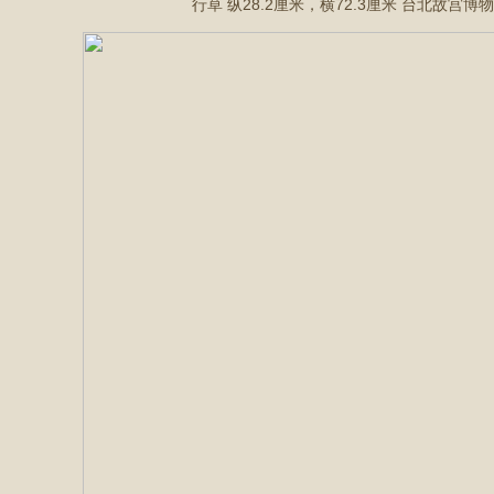
行草 纵28.2厘米，横72.3厘米 台北故宫博