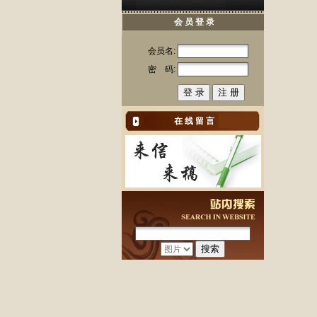
会 员 登 录
会员名:
密 码:
在 线 留 言