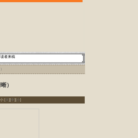
读者来稿
晰）
清晰）
小:[
大
][
中
][
小
]