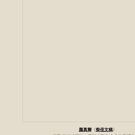
颜真卿
《
祭侄文稿
》