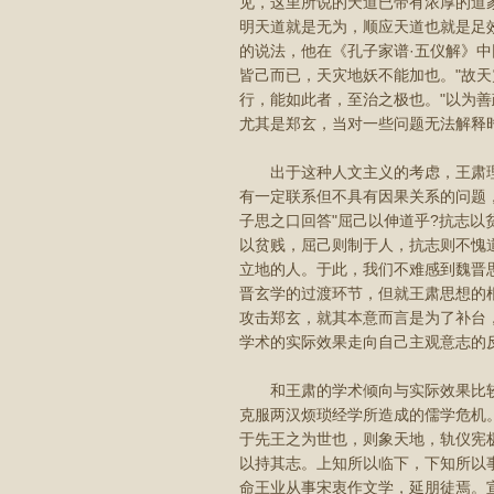
见，这里所说的天道已带有浓厚的道
明天道就是无为，顺应天道也就是足
的说法，他在《孔子家谱·五仪解》中回
皆己而已，天灾地妖不能加也。"故
行，能如此者，至治之极也。"以为
尤其是郑玄，当对一些问题无法解释
出于这种人文主义的考虑，王肃理
有一定联系但不具有因果关系的问题
子思之口回答"屈己以伸道乎?抗志以
以贫贱，屈己则制于人，抗志则不愧
立地的人。于此，我们不难感到魏晋
晋玄学的过渡环节，但就王肃思想的
攻击郑玄，就其本意而言是为了补台
学术的实际效果走向自己主观意志的
和王肃的学术倾向与实际效果比较相
克服两汉烦琐经学所造成的儒学危机
于先王之为世也，则象天地，轨仪宪
以持其志。上知所以临下，下知所以
命王业从事宋衷作文学，延朋徒焉。