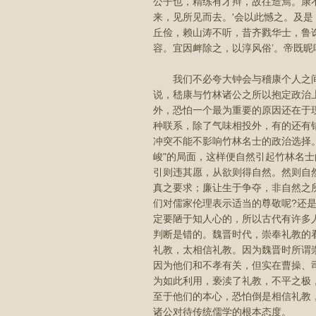
公子也，精练有才辩，故往造焉。康不
来，见所见而去。'会以此憾之。及是
丘俭，赖山涛不听，昔齐戮华士，鲁
容。宜因衅除之，以淳风俗’。帝既昵
我们不必夸大钟会与稽康个人之间的
说，嵇康与竹林诸公之所以抱定政治
外，恐怕一个最为重要的原因还在于
种联系，除了气味相投外，有的还有
冲突不能不影响竹林名士的政治选择
峻"的局面，这样便自然引起竹林名
引则违其愿，从欲则得自然。然则自
真之要求；廉让生于争夺，非自然之
们对儒家伦理表示适当的尊敬呢?还
定要陋于知人心的，所以古代有许多
判断是错的。魏晋时代，崇奉礼教的
礼教，太相信礼教。因为魏晋时所谓
因为他们和不孝有关，但实在曹操、
为如此利用，亵渎了礼教，不平之极
至于他们的本心，恐怕倒是相信礼教
诸公对待传统儒学的根本态度。