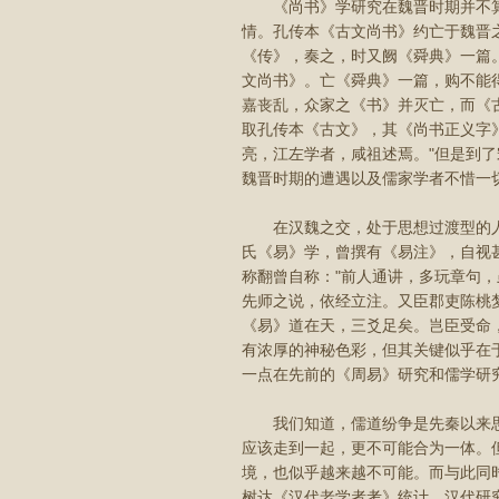
《尚书》学研究在魏晋时期并不算
情。孔传本《古文尚书》约亡于魏晋
《传》，奏之，时又阙《舜典》一篇
文尚书》。亡《舜典》一篇，购不能
嘉丧乱，众家之《书》并灭亡，而《
取孔传本《古文》，其《尚书正义字
亮，江左学者，咸祖述焉。"但是到
魏晋时期的遭遇以及儒家学者不惜一
在汉魏之交，处于思想过渡型的人
氏《易》学，曾撰有《易注》，自视
称翻曾自称："前人通讲，多玩章句
先师之说，依经立注。又臣郡吏陈桃
《易》道在天，三爻足矣。岂臣受命
有浓厚的神秘色彩，但其关键似乎在
一点在先前的《周易》研究和儒学研
我们知道，儒道纷争是先秦以来思
应该走到一起，更不可能合为一体。
境，也似乎越来越不可能。而与此同
树达《汉代老学者考》统计，汉代研