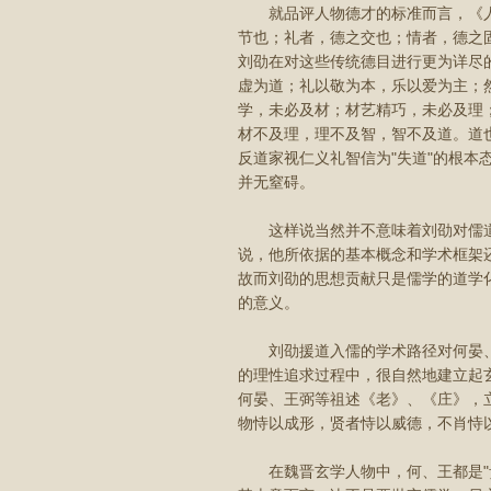
就品评人物德才的标准而言，《人物
节也；礼者，德之交也；情者，德之
刘劭在对这些传统德目进行更为详尽的
虚为道；礼以敬为本，乐以爱为主；
学，未必及材；材艺精巧，未必及理
材不及理，理不及智，智不及道。道也
反道家视仁义礼智信为"失道"的根本
并无窒碍。
这样说当然并不意味着刘劭对儒道
说，他所依据的基本概念和学术框架
故而刘劭的思想贡献只是儒学的道学
的意义。
刘劭援道入儒的学术路径对何晏、
的理性追求过程中，很自然地建立起玄
何晏、王弼等祖述《老》、《庄》，
物恃以成形，贤者恃以威德，不肖恃
在魏晋玄学人物中，何、王都是"贵