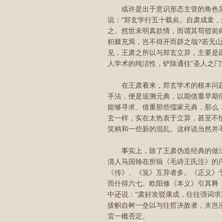
或许是出于意识形态主管的角色需
说："郑玄学行五十载矣。自肃成童
之。然世未明真款情，而谓其苟驳前
枳棘充焉，岂不得开而辟之哉?若无山
见，王肃之所以与郑玄立异，主要是
人学术的纯洁性，铲除通往"圣人之门"
在王肃看来，郑玄学术的根本问题
手法，便是追溯元典，以期借重早期
能够寻求、借重那些儒家元典，那么
玄一样，实在太热衷于立异，甚至不
笑柄和一些新的混乱。这样说当然并
事实上，除了王肃伪造经典的做法不值
清人马国翰在所辑《毛诗王氏注》的
《传》、《笺》互异者多。《正义》
而什得六七。欧阳修《本义》引其释
中还说："肃好攻驳康成，往往强词
拔帜自树一垒以与往哲决敌者，夫岂
宜一概否定。