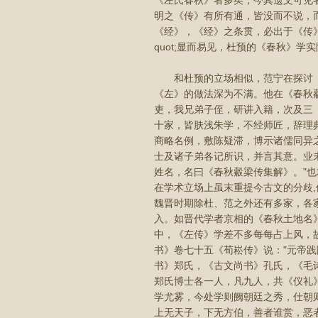
《左氏春秋》者多矣，今其遗文可见
明之《传》有所有通，皆没而不说，
《经》，《经》之条贯，必出于《传
quot;显而易见，杜预的《春秋》
和杜预的立场相似，范宁在探讨《
《左》的做法深为不满。他在《春秋
吏，我兄弟子侄，研讲入籍，次及三
十家，皆肤浅朱学，不经师匠，辞理
商略名例，敷陈疑滞，博示诸儒同异
士及诸子弟各记所识，并言其意。业
姓名，名曰《春秋觳梁传集解》。"
在学术立场上虽末重提今古文的分歧
魏晋时期除杜、范之外还有多家，各
入。如晋代学者京相的《春秋土地名
中，《左传》学差不多每每占上风，
书》卷七十五《荀崧传》说："元帝
书》郑氏，《古文尚书》孔氏，《毛
郑氏博士各一人，凡九人，共《仪礼
学尤雾，今处学则阙朝廷之秀，仕朝则
上无天子，下无方伯，善者谁赏，恶