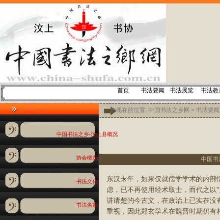
首页
书法要闻
书法展览
书法教
您现在的位置:
中国书法之乡网
>
书法要闻
中国书法之乡-汶上县概况
协会概况
中国书法之
东汉末年，如果仅就儒学学术的内部
书法文化
虑，已不再使用经术取士，而代之以
讲请楚的今古文，在政治上已实在没
书法名家
重视，因此郑玄学术在魏晋时期仍有