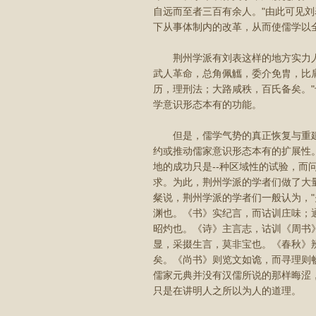
自远而至者三百有余人。"由此可见
下从事体制内的改革，从而使儒学以
荆州学派有刘表这样的地方实力人物
武人革命，总角佩觿，委介免胄，比
历，理刑法；大路咸秩，百氏备矣。
学意识形态本有的功能。
但是，儒学气势的真正恢复与重建
约或推动儒家意识形态本有的扩展性
地的成功只是--种区域性的试验，
求。为此，荆州学派的学者们做了大
粲说，荆州学派的学者们一般认为，
渊也。《书》实纪言，而诂训庄味；
昭灼也。《诗》主言志，诂训《周书
显，采掇生言，莫非宝也。《春秋》
矣。《尚书》则览文如诡，而寻理则
儒家元典并没有汉儒所说的那样晦涩
只是在讲明人之所以为人的道理。