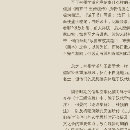
至于荆州学派究竟信奉什么样的人
但据《南齐书·王僧虔传》所载僧虔
极为相近。《诫子书》写道："汝开
而便盛于麈尾，自呼谈士，此最险事
看耶?谈故如射，前人得破，后人应
家口实，如客至之有设也。汝皆未经
苦，何由至此?汝曾末窥其题目，末
《四本》之称，以何为长。而终日欺
不完全相同，但必定有其相近或相似
总之，荆州学派与王肃学术一样，
儒家经学重振雄风，反而不自觉地为
名士，但他们的思想确实体现了汉代
魏晋时期的儒学玄学化倾向终于导
今存《十三经注疏》中，除了汉代学
注》、何晏的《论语集解》、杜预的
注》，以及梅赜所献孔安国所传《古
们在讨论他们的玄学思想时还会提及
文之争的重要焦点，故而魏晋时期的