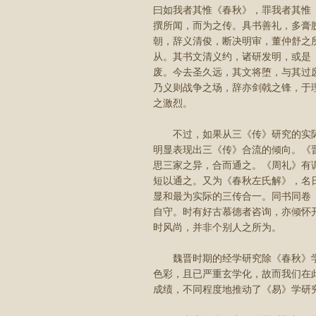
曰如我者其惟《春秋》，罪我者其惟
撰所闻，而为之传。具书善礼，多膏
朝，辞义清俊，断决明审，董仲舒之
从。其书文清义约，诸研发明，或是
废。今去圣久远，其文将堕，与其过
乃义则战争之场，辞亦剑戟之锋，于理
之激烈。
不过，如果从三《传》研究的实际
明显表现出三《传》合流的倾向。《
思三家之异，合而通之。《周礼》有
短以通之。又为《春秋左氏解》，名
显和最为实际的三传合一。同书同卷《
自守。时有好古慕德者咨询，亦倾怀
时风尚，并非个别人之所为。
魏晋时期的经学研究除《春秋》学
色彩，且已严重玄学化，故而我们在
成绩，不同程度地推动了《易》学研