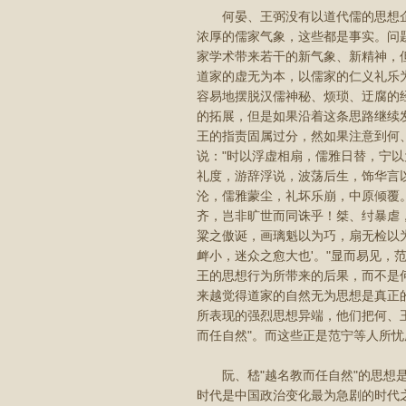
何晏、王弼没有以道代儒的思想企
浓厚的儒家气象，这些都是事实。问
家学术带来若干的新气象、新精神，
道家的虚无为本，以儒家的仁义礼乐为
容易地摆脱汉儒神秘、烦琐、迂腐的
的拓展，但是如果沿着这条思路继续
王的指责固属过分，然如果注意到何
说："时以浮虚相扇，儒雅日替，宁
礼度，游辞浮说，波荡后生，饰华言
沦，儒雅蒙尘，礼坏乐崩，中原倾覆
齐，岂非旷世而同诛乎！桀、纣暴虐
粱之傲诞，画璃魁以为巧，扇无检以
衅小，迷众之愈大也'。"显而易见
王的思想行为所带来的后果，而不是何
来越觉得道家的自然无为思想是真正
所表现的强烈思想异端，他们把何、
而任自然"。而这些正是范宁等人所
阮、嵇"越名教而任自然"的思想是
时代是中国政治变化最为急剧的时代