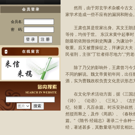
然而，由于郑玄学术杂糅今古文，
会 员 登 录
家学术造成一些不应有的漏洞和附会
会员名:
王肃也算是世家出身。其文王朗是
密 码:
等传，均传于世。 东汉末黄中起事时
朗最初依附徐州刺史陶谦，为谦治中
敬重。后又被曹操征之，拜谏议大夫
在 线 留 言
民省刑，主张"丁壮者得尽地力","
除了乃父的影响外，王肃曾习今文经
不同的解说。魏文帝黄初年间，出任
酒，实为曹魏政权负责文化意识形态
在文化学术活动方面，据《三国志·
《诗》、《论语》、《三礼》、《左
纪、轻重，凡百余篇。时乐安孙叔然
然驳而释之，及作《周易》、《春秋
篇。"《隋书·经籍志》著录二十余
经，著述甚多，其数量堪与郑玄相比