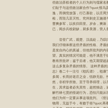
些政治弄权者的个人行为则与儒家名
们耻于与这些政治家合作?quot;恨
逸，而倜傥放荡，行己寡欲，以庄周
检，而毁几至灭性。究州刺史王施请
曹爽参军，以疾归田里。岁余，爽诛
已，闻步兵校尉缺，厨多美酒，营人
尝登广武，观楚、汉战处，乃叹曰：
我们仔细体察这些矛盾的性格、矛盾
是发自内心的真诚，但他所批判的内
望。真实的情况可能是，他不满意于
教有所批评；鉴于后者，他又期望超
这么多复杂矛盾的情形。 这种矛盾的
志》卷二十一注引《嵇氏谱》，嵇康
多闻，长而好老庄之业，恬静无欲。
然，非积学所致。至于导养得理，以
生，其求益者必失其性，超然独达，遂
解竹林七贤的怪诞行为，恐怕只能从
他们为何一定要从事这项批判。《世
物用，无益于今，有败于俗?quot