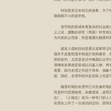
特别是东汉末创立的道教，为了给
期规模不小的道学热。
道学热的形成有着复杂的社会政治
义上说，虞翻在研究《周易》时凭借
为代表的义理派，而是透露出魏晋时
援道入儒的目的是要以道家简洁明
儒并不是要把儒学彻底打倒和摒弃，
部的批判，尤其是东汉中晚期以太学生
满继续发展便是形成以识鉴人物、辨
需要。因为名理之学趋于简单、抽象
据。因此，名理学的兴起实际上也是
魏晋时期的名理学已与先秦时期的
而是时代思潮使然，杂糅儒道，故而
志》。《人物志》虽为一种专门的人
在理论上作了一次成功的总结，因而