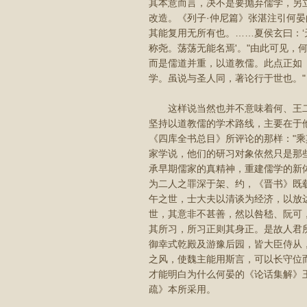
其本意而言，决不是要抛弃儒学，另
改造。《列子·仲尼篇》张湛注引何
其能复用无所有也。……夏侯玄曰：‘
称尧。荡荡无能名焉'。"由此可见
而是儒道并重，以道教儒。此点正如
学。虽说与圣人同，著论行于世也。"
这样说当然也并不意味着何、王二
坚持以道教儒的学术路线，主要在于
《四库全书总目》所评论的那样："
家学说，他们的研习对象依然只是那
承早期儒家的真精神，重建儒学的新
为二人之罪深于架、约，《晋书》既载
午之世，士大夫以清谈为经济，以放
世，其意非不甚善，然以咎嵇、阮可
其所习，所习正则其身正。是故人君
御幸式乾殿及游豫后园，皆大臣侍从
之风，使魏主能用斯言，可以长守位
才能明白为什么何晏的《论话集解》
疏》本所采用。