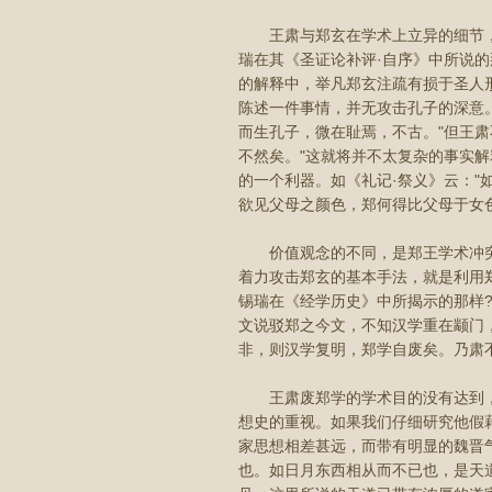
王肃与郑玄在学术上立异的细节，
瑞在其《圣证论补评·自序》中所说的
的解释中，举凡郑玄注疏有损于圣人形
陈述一件事情，并无攻击孔子的深意。
而生孔子，微在耻焉，不古。"但王
不然矣。"这就将并不太复杂的事实
的一个利器。如《礼记·祭义》云："
欲见父母之颜色，郑何得比父母于女
价值观念的不同，是郑王学术冲突
着力攻击郑玄的基本手法，就是利用
锡瑞在《经学历史》中所揭示的那样?
文说驳郑之今文，不知汉学重在颛门
非，则汉学复明，郑学自废矣。乃肃
王肃废郑学的学术目的没有达到，
想史的重视。如果我们仔细研究他假
家思想相差甚远，而带有明显的魏晋
也。如日月东西相从而不已也，是天