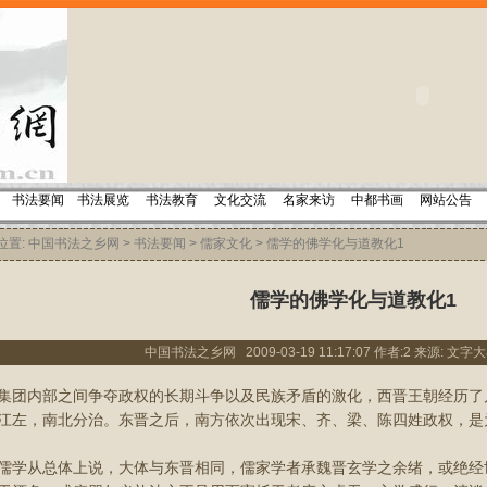
书法要闻
书法展览
书法教育
文化交流
名家来访
中都书画
网站公告
置:
中国书法之乡网
>
书法要闻
>
儒家文化
> 儒学的佛学化与道教化1
儒学的佛学化与道教化1
中国书法之乡网 2009-03-19 11:17:07 作者:2 来源: 文字大
集团内部之间争夺政权的长期斗争以及民族矛盾的激化，西晋王朝经历了
江左，南北分治。东晋之后，南方依次出现宋、齐、梁、陈四姓政权，是为
从总体上说，大体与东晋相同，儒家学者承魏晋玄学之余绪，或绝经