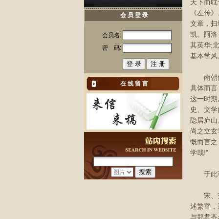
天下而耽
《左传》
会 员 登 录
文章，扫
凯。阿洛
会员名:
其英华;
密 码:
基本学风
南朝儒者
在 线 留 言
具体而言
这一时期
史、文学
隐居庐山
尚之立玄
慨而言之
学哉!"
于此可知
宋、齐时
述繁富，
与郑君齐