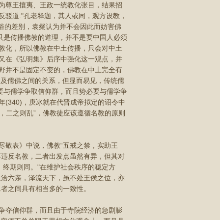
为尊王攘夷、王政一统教化张目，结果招
驳道:"孔老释迦，其人或同，观方设教，
习俗的差别，袁粲认为并不会因此而妨害佛
只是传播佛教的道理，并不是要中国人必须
教化，所以佛教在中土传播，只会对中土
又在《弘明集》后序中强化这一观点，并
野并不是固定不变的，佛教在中土完全有
及及儒佛之间的关系，但显而易见，传统儒
要与儒学争取信仰群，而且势必要与儒学争
(340)，庚冰就在代晋成帝拟定的诏令中
一，二之则乱”，佛教徒应该遵循名教的原则
敬表》中说，佛教“五戒之禁，实助王
不违反名教，二者出发点虽然有异，但其对
，终期则同。"在维护社会秩序的稳定方
道洽六亲，泽流天下，虽不处王侯之位，亦
二者之间具有相当多的一致性。
争夺信仰群，而且由于寺院经济的急剧膨