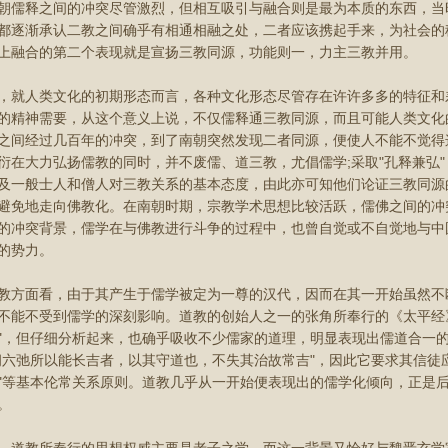
朝儒释之间的冲突尽管激烈，但相互吸引与融合则是最为本质的东西，当
都逐渐承认二教之间确乎有相通相融之处，二者应该携起手来，为社会的
上融合的第二个表现就是宣扬三教同源，功能则一，力主三教并用。
人类文化的初期形态而言，各种文化形态尽管存在许许多多的特征和
的精神需要，从这个意义上说，不仅儒释通三教同源，而且可能人类文化
之间经过几百年的冲突，到了南朝突然发现二者同源，便使人不能不觉得
衍在大力弘扬儒教的同时，并不废儒、道三教，尤倡儒学;采取"孔释兼弘
及一般士人和僧人对三教关系的基本态度，由此亦可知他们论证三教同源
避免地走向佛教化。在南朝时期，宗教学术思想比较活跃，儒佛之间的冲
的冲突背景，儒学在与佛教进行斗争的过程中，也曾自觉或不自觉地与中
的势力。
面看，由于其产生于儒学被定为一尊的汉代，因而在其一开始虽然不
不能不受到儒学的深刻影响。道教的创始人之一的张角所奉行的《太平经》，
"，但仔细分析起来，也确乎吸收不少儒家的道理，明显表现出儒道合一
纲六弛所以能长吉者，以其守道也，不失其治故常吉"，因此它要求其信徒
"等基本伦常关系原则。道教几乎从一开始便表现出的儒学化倾向，正是
。