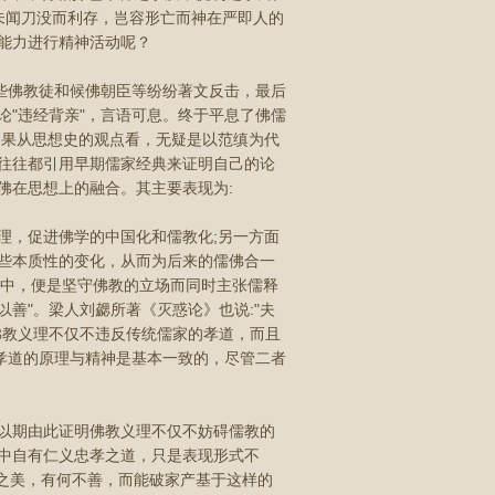
未闻刀没而利存，岂容形亡而神在严即人的
能力进行精神活动呢？
些佛教徒和候佛朝臣等纷纷著文反击，最后
"违经背亲"，言语可息。终于平息了佛儒
如果从思想史的观点看，无疑是以范缜为代
往往都引用早期儒家经典来证明自己的论
佛在思想上的融合。其主要表现为:
，促进佛学的中国化和儒教化;另一方面
些本质性的变化，从而为后来的儒佛合一
论》中，便是坚守佛教的立场而同时主张儒释
善"。梁人刘勰所著《灭惑论》也说:"夫
佛教义理不仅不违反传统儒家的孝道，而且
孝道的原理与精神是基本一致的，尽管二者
以期由此证明佛教义理不仅不妨碍儒教的
中自有仁义忠孝之道，只是表现形式不
睦之美，有何不善，而能破家产基于这样的