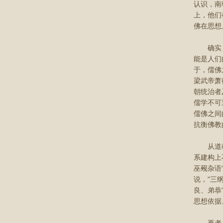
认识，南
上，他们
佛在思想
确实，就
能是人们
于，儒佛
梁武帝萧
朝统治者
儒学不可
儒佛之间
抗衡佛教
从道教方
系建构上
巫觋杂语
说，"三
良、弟恭
思想依据