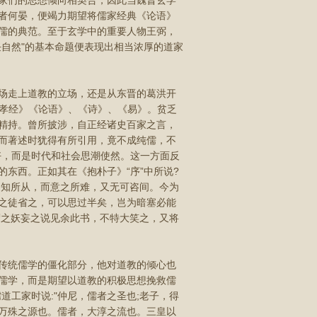
家们的思想倾向相契合，因此当魏晋玄学
者何晏，便竭力期望将儒家经典《论语》
儒的典范。至于玄学中的重要人物王弼，
自然"的基本命题便表现出相当浓厚的道家
场走上道教的立场，还是从东晋的葛洪开
《孝经》《论语》、《诗》、《易》。贫乏
精持。曾所披涉，自正经诸史百家之言，
而著述时犹得有所引用，竟不成纯儒，不
好，而是时代和社会思潮使然。这一方面反
东西。正如其在《抱朴子》“序”中所说?
不知所从，而意之所难，又无可咨间。今为
之徒省之，可以思过半矣，岂为暗塞必能
谓之妖妄之说见余此书，不特大笑之，又将
传统儒学的僵化部分，他对道教的倾心也
儒学，而是期望以道教的积极思想挽救儒
工家时说:"仲尼，儒者之圣也;老子，得
万殊之源也。儒者，大淳之流也。三皇以