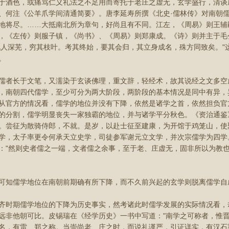
于酒色，或痛骂仁义礼法之不足用而寄托于老庄之虚无，玄学盛行，清谈
、何注《公羊爪学间清通简要》。唐李延寿所撰《北史·儒林传》对南朝儒
地将尽。……大抵南北所为章句，好尚且有不同。江左，《周易》则王辅
，《左传》则服子镇，《尚书》、《周易》则郑康成。《诗》则并主于毛
北人深芜，穷其枝叶。考其终始，要其会归，其立身成名，殊方同致矣。"
。
长于文笔，又濡染于玄谈佛理，重文辞，轻经术，故其说经之文多空
，南朝四代儒学，至少可分为两大阶段，两阶段的基本情况是同中有异，
从官方的情况看，儒学的地位并没有下降，依然是诸学之首，依然担负官
的分割，儒学明显丧失一家独霸的地位，并与诸学平分秋色。《资治通鉴》
。尝征为散骑侍郎，不就。是岁，以赴士征至建康，为开馆于鸡笼山，使
学，太子率更令何承天立史学，司徒参军谢元立文学，并次宗儒学为四学
："然则史者儒之一端，文者儒之余事，至于老、庄虚无，固非所以为教
儒学地位在南朝前期确有所下降，而不久前兴起的玄学则脱离儒学自
期儒学地位的下降为历史事实，然考诸此时儒学发展的实际情况看，
远非他朝可比。皮锡瑞在《经学历史》一书中写道："南学之可称者，惟
名，有雷、郑之称。当崇尚老、庄之时，而说礼谨严，引证详实，有汉石