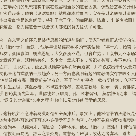
教所奉行的思想权威主要是老子之学，而这一背景又恰好与魏晋玄学
，玄学家们的思想结构中实在包容相当多的道教因素。像魏晋玄学的开创
》沟通起来，他的《论话集解》就思想本质而言，实在是以老解儒以道解
本出发点也是以道解儒，将孔子老子化。他如阮籍、嵇康，其"越名教而任
有这些，都为儒道合一联合抗衡佛教的努力提供了可能。
在东晋之前还只是某些思想的沟通与融汇，儒家学者真正从儒学的立
洪《抱朴子》"自叙"，他早年也是儒家学术的忠实信徒，"年十六，始读
师友，孤陋寡闻，明浅思短，大义多所不通。但贪广览，于众书无不暗诵
文章近万卷。既性暗善忘，又少文，意志不专，所识者甚薄，亦不免惑。
之师。"由此可见，他之所以抛弃儒学而转向道家，并不仅仅出于个人爱
文化僵化与式微的一般趋势，另一方面也说明新起的道教确实存在吸引人的
;道士渊博洽闻者寡，而意断妄说者众。至于时有好事者，欲有所修为，仓卒
举长生之理。其至妙者，不得宣于翰墨。盖粗言较略，以示一隅，冀悱愤
乎!聊论其所先举耳。世儒徒知服膺周、孔，桎梏皆死，莫信神仙之事，
。"足见其对道家"长生之理”的倾心以及对传统儒学的厌恶。
样说并不意味着葛洪对儒学全面排斥。事实上，他对儒学的厌恶只是
道教中那些可以纠正可以补充儒学不足的内容，他并不是真的耍彻底葬送
以道为本、以儒为末、儒道合一的新体系。他在《抱朴子·塞难》中评估儒道
。儒教近而易见，故宗之者众焉。道慧远而难识，故达之者寡焉。道者，