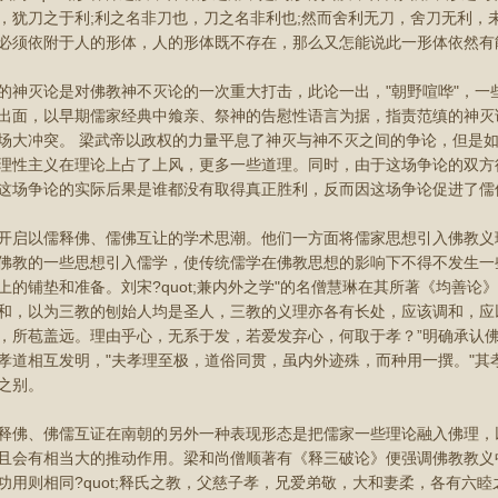
，犹刀之于利;利之名非刀也，刀之名非利也;然而舍利无刀，舍刀无利，
必须依附于人的形体，人的形体既不存在，那么又怎能说此一形体依然有
灭论是对佛教神不灭论的一次重大打击，此论一出，"朝野喧哗"，一
出面，以早期儒家经典中飨亲、祭神的告慰性语言为据，指责范缜的神灭论
场大冲突。 梁武帝以政权的力量平息了神灭与神不灭之间的争论，但是
理性主义在理论上占了上风，更多一些道理。同时，由于这场争论的双方
这场争论的实际后果是谁都没有取得真正胜利，反而因这场争论促进了儒
以儒释佛、儒佛互让的学术思潮。他们一方面将儒家思想引入佛教义理
佛教的一些思想引入儒学，使传统儒学在佛教思想的影响下不得不发生一
上的铺垫和准备。刘宋?quot;兼内外之学"的名僧慧琳在其所著《均善
和，以为三教的刨始人均是圣人，三教的义理亦各有长处，应该调和，应以
，所苞盖远。理由乎心，无系于发，若爱发弃心，何取于孝？”明确承认
孝道相互发明，"夫孝理至极，道俗同贯，虽内外迹殊，而种用一撰。"其
之别。
、佛儒互证在南朝的另外一种表现形态是把儒家一些理论融入佛理，
且会有相当大的推动作用。梁和尚僧顺著有《释三破论》便强调佛教教义
功用则相同?quot;释氏之教，父慈子孝，兄爱弟敬，大和妻柔，各有六