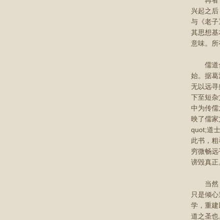
再者，道
兴起之后
与《老子
其思想基
意味。所
儒道合一
始。据葛
无以远寻
下至短杂
中为传儒
映了儒家
quot
此书，粗
穷微畅远
谤毁真正
当然，这
只是倾心
学，重建
道之圣也