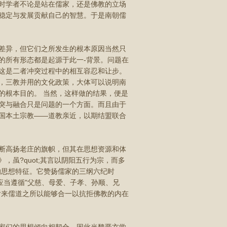
时学者不论是站在儒家，还是佛教的立场
稳定与发展贡献自己的智慧。于是南朝儒
差异，但它们之所发生的根本原因当然只
的所有形态都是起源于此一-背景。问题在
这是二者冲突过程中的相互容忍和让步。
"，三教并用的文化政策，大体可以说明南
的根本目的。 当然，这样做的结果，便是
突与融合只是问题的一个方面。而且由于
国本土宗教——道教亲近，以期结盟联合
断高扬老庄的旗帜，但其在思想资源和体
虽?quot;其言以阴阳五行为宗，而多
的思想特征。它赞扬儒家的三纲六纪时
应当遵循"父慈、母爱、子孝、孙顺、兄
后来儒道之所以能够合一以抗拒佛教的内在