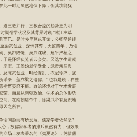
在此一时期虽然地位下降，但其功能犹
、道三教并行，三教合流的趋势更为明
时期儒学状况及其背景时说:"逮江左草
具而已。是时乡里莫或开馆，公卿罕通经
!至梁武创业，深悯其弊，天监四年，乃诏
宾、吴郡陆链、吴兴沈峻、建平严植之、
，于是怀经负笼者云会矣。又选学生遣就
、宗室、王侯始就学受业，武帝亲屈舆
。及陈武创业，时经丧乱，衣冠珍瘁，寇
采缀，盖亦梁之遗儒。” 也就是说，在整
恶劣而萎靡不振。政治环境对于学术发展
繁荣。而且从南朝政治、学术的总体形势
空间。在南朝诸帝中，除梁武帝有意识地
原因之所在。
论问题而有所发展。儒家学者依然坚?
入人心，故儒家学者的排斥虽然有力，但效果
的立场上发表著名的《夷夏论》，凭借儒