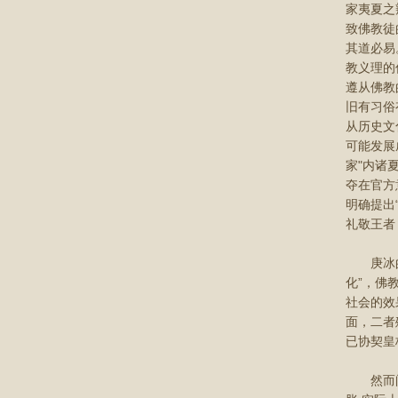
家夷夏之
致佛教徒
其道必易
教义理的
遵从佛教
旧有习俗
从历史文
可能发展
家"内诸
夺在官方
明确提出
礼敬王者
庚冰的主
化”，佛
社会的效
面，二者
已协契皇
然而问题