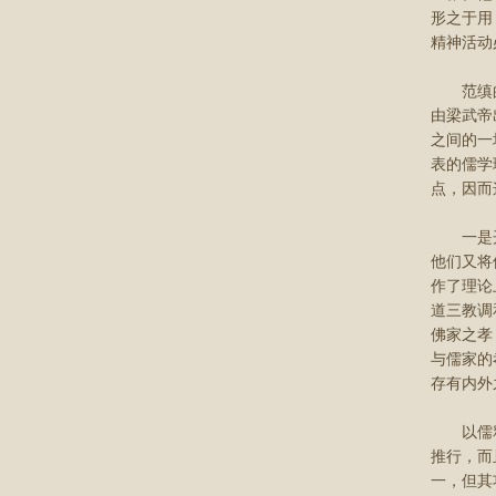
形之于用
精神活动
范缜的神
由梁武帝
之间的一
表的儒学
点，因而
一是开启
他们又将
作了理论
道三教调
佛家之孝
与儒家的
存有内外
以儒释佛
推行，而
一，但其