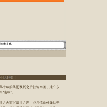
读者来稿
小:[
大
][
中
][
小
]
几十年的风雨飘摇之后被迫南渡，建立东
“南朝”。
世之志而兴厌世之思，或斥儒道佛无益于