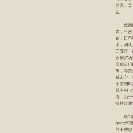
原因，盖
在。
然而到了
显，当然
创，日不
术，朝廷
开五馆，
会稽贺场
会稽云门
驾，释奠
贼未宁，
个南朝时
具有相当
看，由于
扶持过儒
说到南朝
quot
并不理想