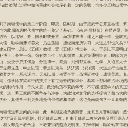
与政治混乱过程中如何重建社会秩序有着一定的关联，也多少反映出儒学
南朝儒学的第二个阶段，即梁、陈时期，由于梁武帝公开宣布儒、释
也为此后隋唐时代儒学的统一奠定了基础。《南史·儒林传》在描述梁、陈
暇给，以迄宋、齐，国学时或开置，而功课末博，建之不能十年，盖取文
大儒，独学而弗肯养众，后生孤陋，拥经而无所讲习，大道之郁也久矣乎
建立国学，总以《五经》教授，置《五经》博士各一人。于是以平原明山
补博士，备主一馆。馆有数百生，给其馈票，其射策通明经者，即除为吏
山，受业于庐江何撒，分道博十、祭酒，到州都立学。七年，又诏皇太子
于先师先圣，申之以语，劳之以束帛，济济焉，洋洋焉，大道之行也如是
敦奖之方，所未逞也。天嘉以后，稍置半官，虽博延生徒，成业盖寡。其所
期，儒学除在梁武带的扶持下有过短暂的辉煌外，基本上都因政治环境的
大的制约作用，干戈未息、政治动荡不安的年代，不可能指望学术的真正
儒、道、释三家的不断争夺与冲突，为政治对文化的选择提供了相当大的
学外，其他帝王则更多地是信仰佛教和道教，这也是南朝儒学一直衰微的
儒道释之间的冲突，此一时期直接承袭魏晋，尤其是东晋时期的一些争
;华夷之辩"及正统的原则，排斥佛道二教，但由于佛道二教的许多义理已深
，相反却是三教合流、三教兼宗的趋势更明显。刘宋年间，顾欣站在道教