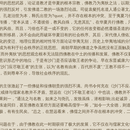
辩的思想武器，论证道教才是华夏的根本宗教，佛教乃为夷狄之法，以期
的强烈反对，引发佛道二教的一场激烈论战。司徒袁粲托名道人通公著文反
。孔老治世为本，释氏出世为?quot;，并不存在根本的冲突。至于夷夏
传播，"变本从道，不遵彼俗，教风自殊，无患其乱”，在华夏共行佛教，
的风俗。而且，习俗也不是一成不变的，它的任何改变都必然遵循圣道的
有所移易，决不会由此而破坏华夏旧有的社会秩序。其后，宋代僧人僧佑
化的变迁、地理位置的相对性等方面论证华夷无别，历史上华夷地域的分
成为有利于社会秩序的正统思想。 南朝早期的佛道之争虽然没有正面触
夏而外夷狄"的思想观念根本无法阻挡佛教在中土的传播和发展。佛教不仅
意识形态中的地位，于是有沙门是否应该敬王者的争论。早在东晋威康六年
“沙门应尽敬王者”的主张，以为“名教有由来，百代所不废”,“王教不得不
，否则尊卑不分，导致社会秩序的混乱。
张激起了一些佛徒和佞佛朝贵的强烈不满。尚书令何充在《沙门不应尽
教戒律与儒家名教并不矛盾。慧远在《沙门不敬王者论》中也说，佛教并
果则一，"通法之与名教，如来之与尧孔，发致虽殊，潜相影响;出处诚异
殊途同归，甚至佛教在某些方面还要略高儒学一筹，"如令一大全德，则
极，有有生民矣。"总之，在慧远看来，佛儒之间并不存在根本的冲突，
在于，由于佛教在此一时期获得了极大的发展，它不仅在与儒家文化