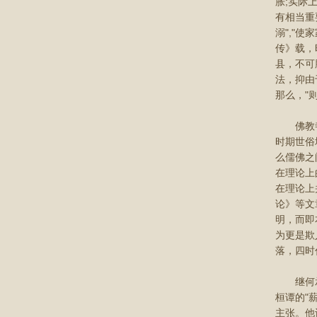
胀;实际
有相当重
溺","
传》载，
县，不可
法，抑由
那么，"
佛教寺院
时期世俗
么儒佛之
在理论上
在理论上
论》等文
明，而即
为更是欺
落，四时
继何承天
桓谭的"
主张。他