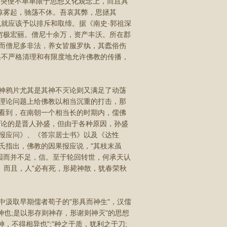
冲突便不单单限于思想文化观念上，而且具
惊雾起，驰荡不休。吾哀其弊，思拯其
么就应该予以排斥和取缔。据《南史·郭祖深
穷极宏丽。僧尼十余万，资产丰沃。所在郡
而僧尼多非法，养女皆服罗纨，其蠹俗伤
果不严格清理和有限度地允许佛教的传播，
神鸦片尤其是其神不灭论则又满足了动荡
理论问题上给佛教以相当沉重的打击，那
看到，在南朝一个相当长的时期内，儒佛
灭论的是晋人孙盛，但由于各种原因，孙盛
报应问》、《答宗居士书》以及《达性
氏指出，佛教的因果报应说，"其枝末虽
因而并不足，信。至于轮回转世，何承天认
。而且，人"必有死，形毙神散，犹春荣秋
汲取早期儒者荀子的"形具而神生"，汉儒
神也;是以形存则神存，形谢则神灭"的思想
，不得相异也";"种之于质，犹利之于刀;