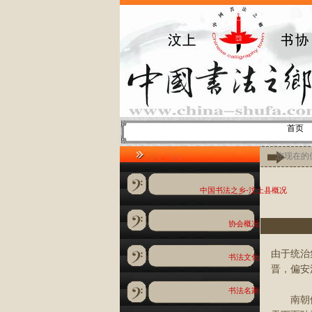
首页
您现在的位
中国书法之乡-汶上县概况
协会概况
由于统治
书法文化
晋，偏安
书法名家
南朝儒学