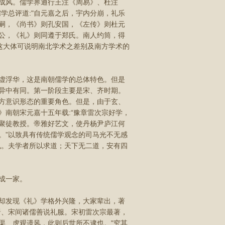
成风。儒学界通行王注《周易》、杜注
学总评道:"自元嘉之后，宇内分崩，礼乐
嗣，《尚书》则孔安国，《左传》则杜元
公，《礼》则同遵于郑氏。南人约筒，得
这大体可说明南北学术之差别及南方学术的
虚浮华，这是南朝儒学的总体特色。但是
异中有同。第一阶段主要是宋、齐时期。
方意识形态的重要角色。但是，由于玄、
南朝宋元嘉十五年载:“豫章雷次宗好学，
聚徒教授。帝雅好艺文，使丹杨尹庐江何
。”以致具有传统儒学观念的司马光不无感
也。夫学者所以求道；天下无二道，安有四
成一家。
却发现《礼》学格外兴隆，大家辈出，著
晋、宋间诸儒善说礼服。宋初雷次宗最著，
渠、虎观遗风，此则后世所不逮也。"究其