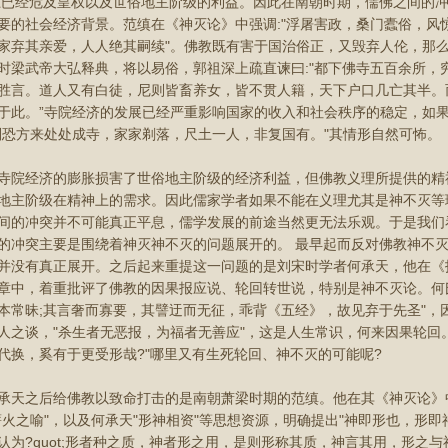
上已经危及皇权以及世俗地主阶级的利益。因此在南朝时期，儒佛之间的
要的社会经济背景。范缜在《神灭论》中强调:"浮屠害政，桑门蠹俗，风
使家家弃其亲爱，人人绝其嗣续"。佛教既有害于国治俗正，又毁弃人伦，那
时梁武帝大弘释典，将以易俗，郭祖深上疏直谏曰:"都下佛寺五百余所，
胜言。道人又有白徒，尼则皆畜养女，皆不贯人籍，天下户口几亡其半。
于此。”寺院经济的发展已经严重影响国家的收入和社会秩序的稳定，如
则恐方来处处成寺，家家剃落，尺土一人，非复国有。"其情形自然可怖。
经济的膨胀损害了世俗地主阶级的经济利益，但佛教义理所提供的精
地主阶级在精神上的需求。因此儒家学者如果不能在义理尤其是神不灭等
间的冲突并不可能真正平息，儒学发展的前途当然更无法乐观。于是我们
的冲突主要是围绕着神灭神不灭的问题展开的。 最早起而反对佛教神不
并没有真正展开。之后起来重提这一问题的是刘宋时学者何承天，他在《
章中，着重批评了佛教的因果报应说、轮回转世说，特别是神不灭论。何
本常昧;其言奢而寡要，其譬迂而无征，乖背《五经》，故见弃于先圣"，
人之谈，"杀生者无恶报，为福者无善应"，这是人生常识，何来因果轮回
代换，奚有于更受形哉?"哪里又有生死轮回、神不灭的可能呢?
之后给佛教以致命打击的是南朝萧梁时期的范缜。他在其《神灭论》中
薪火之喻"，以及何承天"形神相资"等思想资源，明确提出"神即形也，形即
认为?quot;形者种之质，神者形之用，是则形称其质，神言其用，形之与神