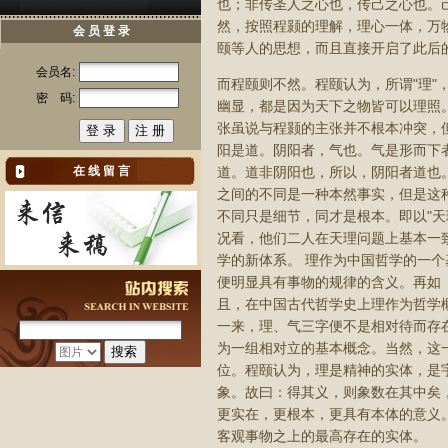
也；非传圣人之心也，传己之心也。己
然，按照程颢的理解，理心一体，万
会 员 登 录
颐等人的思想，而且直接开启了此后
会员名:
而程颐则不然。程颐认为，所谓"理
密 码:
幽显，都是因为天下之物皆可以理照
张虽说与程颢的主张并不根本冲突，
阳是道。阴阳者，气也。气是形而下
在 线 留 言
道。道非阴阳也，所以，阴阳者道也
之间的不同是一种本然事实，但是这
不同只是细节，同才是根本。即以"天
况看，他们二人在天理问题上基本一
学的新体系。 理作为中国哲学的一个
便明显具有事物的规律的含义。再如《
且，在中国古代哲学史上理作为哲学
一来，理、气三字便不是相对待而存
为一组相对立的基本概念。当然，这
位。程颐认为，理是精神的实体，是宇
象。故曰：得其义，则象数在其中矣
更实在，更根本，更具有本体的意义
客观事物之上的最高存在的实体。