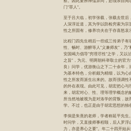
察。因此要辨禅儒异同，必须亲自阅
门"罪人"。
至于吕大临，初学张载，张载去世后
人深淳近道，其为学以防检穷索为宗
性之所固有，修养功夫在于存喜怒哀
比程门四先生稍后一些或三传弟子有
性、畅时、游醉等人"义兼师友"，乃
安国竭力倡导"穷理尽性"之学，又以
之旨"，为元、明两朝科举取士的官
良）问学，优游衡山之下二十余年，
为基本特色，分析颇为精细，以为心
性之所发而派生出来的。故而强调性
的外在表现。由此可见，胡宏把心与
来，胡宏对心、性、理等理学概念的
所当然地被视为是对洛学的背叛，故
学。不过，也正是由于胡宏思想的独
李侗是朱熹的老师，学者称延平先生
时问学，又直接师事程颐，后人罗浮山
力，亦是养心之要"。年二十四开始