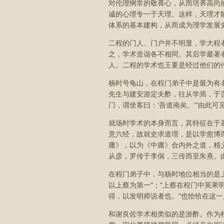
对伦理纲常的敬畏心，从而培养高尚
诚的心理专一于天理。这样，天理才
体系的基本建构，从而成为理学发展
二程的门人、门户并不明显，学大程
之，学术造诣各不相同。其后学最著
人。二程的学术也王要是经过他们的
杨时号龟山，在程门弟子中是最为有
先生与建安游定夫酢，往从学焉，于
门，谓坐客曰：‘吾道南矣。'"由此
就场时学术的本身而言，其特征在于
意六经，故就史求道理，是以学愈博
庸》，以为《中庸》合内外之道，精
从彦，罗传于李侗，三传而至朱熹。
在程门弟子中，与杨时地位相当的是
以上蔡为第一"；"上蔡在程门中英果明
得，以发明师说者也。"也恰恰在这一
和谢良佐学术相类似的是游酢。作为