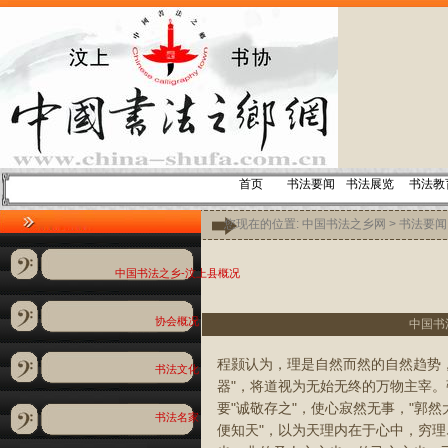
首页
书法要闻
书法展览
书法教
您现在的位置:
中国书法之乡网
>
书法要闻
中国书法之乡-汶上县概况
协会概况
中国书法之
程颢认为，理是自然而然的自然趋势，"
书法文化
器"，将道视为无始无终的万物主宰。
要"诚敬存之"，使心寂然无事，"郭
书法名家
便知天"，以为天理内在于心中，穷理