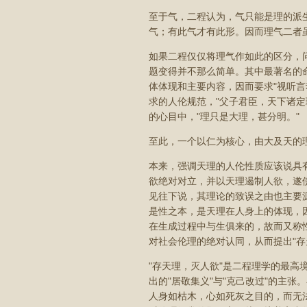
至于气，二程认为，气只能是理的派
气；有此气才有此形。因而理气二者
如果二程仅仅将理气作如此的区分，
题变得并不那么简单。其中最著名的
体体现和主要内容，因而要求"视听言
求的人伦规范，"父子君臣，天下诸定理
的心目中，"理只是大理，甚分明。"
至此，一个以仁为核心，由大及天的
本来，强调天理的人伦性质应该说具
欲绝对对立，并以天理遏制人欲，遂
见往下说，其理论的致误之由也主要
是性之本，是天理在人身上的体现，
在生成过程中与生俱来的，故而又称
对社会伦理的绝对认同，从而提出"
"存天理，灭人欲"是二程理学的最高
出的"居敬集义"与"克己改过"的主
人身如枯木，心如死灰之目的，而无