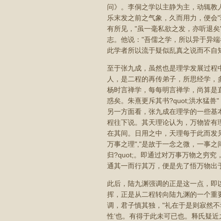
问》。李侗之学以主静为主，动辄教
乐末发之前之气象，久而用力，便会"
有所见，"虽一毫私欲之发，亦听退矣
志。他说："吾儒之学，所以异于异端
此学者所以流于疑似乱真之说而不自
至于张九成，虽然也是理学发展过程
人，是二程的再传弟子，所思经学，
杨时言禅学，每每明言禅学，尚算是
惑矣。朱熹更斥其书?quot;洪水猛
另一方面看，张九成在理学的一些基本
程往下说。其天理论认为，万物皆有理
在其间。日用之中，天理每于此而发
万事之理","是故于一念之微，一事
归?quot;。即通过对万事万物之穷
通其一而行其万，便是先了悟万物出
此后，陆九渊强调的正是这一点，即
挥，正是从二程转向陆九渊的一个重
调，君子慎其独，"礼在于是则寂然不
性’也。有得于此未可已也。释氏疑近