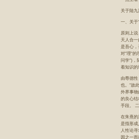
关于陆九
一、关于
原则上说
天人合一
是吾心，
对"理"
问学")
着知识的
由尊德性
也。"故
外界事物
的良心结
手段。 
在朱熹的
是指形成
人性论寻
因之一而