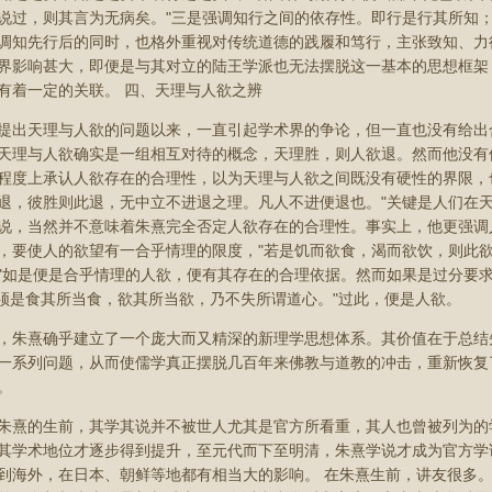
说过，则其言为无病矣。"三是强调知行之间的依存性。即行是行其所知
调知先行后的同时，也格外重视对传统道德的践履和笃行，主张致知、力
界影响甚大，即便是与其对立的陆王学派也无法摆脱这一基本的思想框架
有着一定的关联。 四、天理与人欲之辨
提出天理与人欲的问题以来，一直引起学术界的争论，但一直也没有给出
天理与人欲确实是一组相互对待的概念，天理胜，则人欲退。然而他没有
程度上承认人欲存在的合理性，以为天理与人欲之间既没有硬性的界限，
退，彼胜则此退，无中立不进退之理。凡人不进便退也。"关键是人们在
说，当然并不意味着朱熹完全否定人欲存在的合理性。事实上，他更强调
，要使人的欲望有一合乎情理的限度，"若是饥而欲食，渴而欲饮，则此欲
"如是便是合乎情理的人欲，便有其存在的合理依据。然而如果是过分要
ot;须是食其所当食，欲其所当欲，乃不失所谓道心。"过此，便是人欲。
，朱熹确乎建立了一个庞大而又精深的新理学思想体系。其价值在于总结
一系列问题，从而使儒学真正摆脱几百年来佛教与道教的冲击，重新恢复
。
朱熹的生前，其学其说并不被世人尤其是官方所看重，其人也曾被列为的学
其学术地位才逐步得到提升，至元代而下至明清，朱熹学说才成为官方学
到海外，在日本、朝鲜等地都有相当大的影响。 在朱熹生前，讲友很多