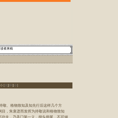
读者来稿
小:[
大
][
中
][
小
]
持敬、格物致知及知先行后这样几个方
纲目，朱衰迸而发挥为持敬说和格物致知
字功夫，乃圣门第一义，彻头彻尾，不可倾