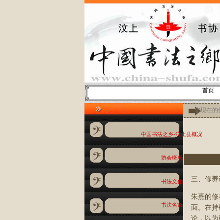
首页
您现在的位
中国书法之乡-汶上县概况
协会概况
三、修养
书法文化
朱熹的修
书法名家
面。在持
论，以为