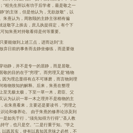
"；"程先生所以有功于后学者，最是敬之一
主静"的主张，但是他认为，无欲故敬"，以
。朱熹认为，周敦颐的主静主张稍有偏
只就这敬字上挨去，庶儿执捉得定，有个下
此可知朱熹对持敬看得是何等重要。
，只要能做到上述三点，进而达到"主
求放弃日前的事务而去静坐修练，而是要做
穿动静，并不是专一的居静，而是居敬。
敬的目的在于"穷理"。而穷理又是"格物
切，因为理总显得有点不可琢磨，而言物则理
何格物致知的解释。后来，朱熹在整理
上至无极太极，下至一草一木，君臣、父
又认为认识一草一木之理并不是格物的主
物，在朱熹看来，主要还是要读书，"穷理之
识论和修养论。 由于朱熹的修养论涉及到
是如先于行，“须先知得方行得","圣人教
持守，也只是空。"二是行重于知。"学之
，以践其实，使有以真知其意味之必然，不