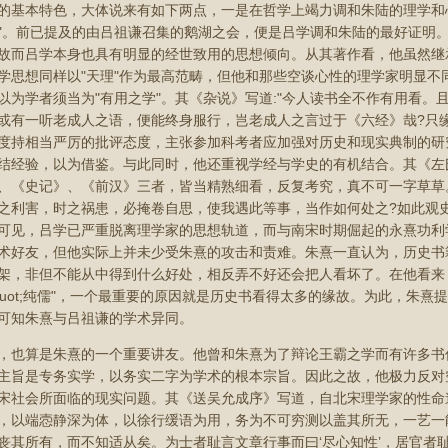
的基本特色，大体说来有如下两点，一是在哲学上竭力调和朱陆的理学和心学
"。前已提及的由吕祖谦召集的鹅湖之会，便是吕学调和朱陆的最好证明
故而吕学本身也具有明显的经世致用的思想倾向。从其著作看，他虽然继
学思想同样以"天理"作为最高范畴，但他和那些空谈心性的理学家明显不
以为学者须当为"有用之学"。其《杂说》写道:"今人读书全不作有用看
或有一听老成人之语，便能终身服行，岂老成人之言过于《六经》哉?只
度持相当严厉的批评态度，主张参加科考者应加强对历史和现实典制的研
结经验，以为借鉴。与此同时，他还重视学经与学史的有机结合。其《左氏
、《史记》、《前汉》三者，皆当精熟细看，反复考究，真不可一字草草。
之利害，时之祸患，必掩卷自思，使我遇此等事，当作如何处之?如此观
可见，吕学已严重脱离理学家的思想轨道，而与南宋时期倔起的永熹功利
术好友，但他实际上并未少受朱熹的攻击和责难。朱熹一直认为，历史书
架，非但不能从中得到什么好处，相反弄不好还会把人看坏了。在他看来
quot;纯儒"，一个最重要的原因就是历史书看得太多的缘故。为此，朱熹
可知朱熹与吕祖谦的学术异同。
，也算是朱熹的一个重要讲友。他曾和朱熹为了辩论王霸之学而有许多书
主旨是专务实学，以务实二字为学术的根本宗旨。因此之故，他极力反对
宋社会所面临的现实问题。其《送吴允成序》写道，自北宋理学家的性命
，以端悫静深为体，以徐行缓语为用，务为不可穷测以盖其所无，一艺一
丧其所有，而不知适从矣。为士者耻言文章行事而曰‘尽心知性’，居官者耻