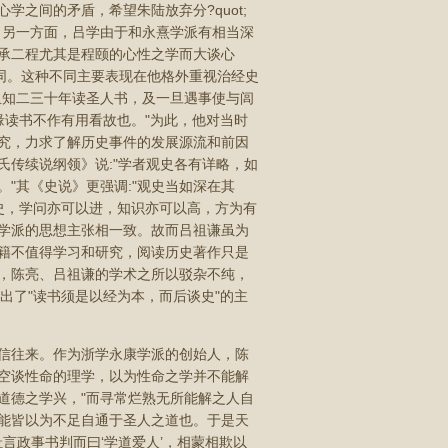
之间的矛盾，希望朱陆放弃分?quot;
。另一方面，吕学由于和永熹学派有相当深
承二程尤其是程颐的心性之学而大谈心
同。这种不同主要表现在他格外重视治经史
。且知二三十年读圣人书，及一旦遇事使与闾
缘读书不作有用看故也。"为此，他对当时
究，力求了解历史事件的发展源流和前因
传续说纲领》说:"学者观史各有详略，如
"其《史说》更强调:"观史当如深在其
史，学问亦可以进，知识亦可以高，方为有
学派的思想主张相一致。故而吕祖谦虽为
籍不值得学习和研究，阅读历史著作只是
，陈亮、吕祖谦的学术之所以驳杂不纯，
提出了"读书须是以经为本，而后谈史"的主
信往来。作为浙学永康学派的创始人，陈
空谈性命的理学，以为性命之学并不能解
道德之学兴，"而寻常烂熟无所能解之人自
能皆以为不足自通于圣人之道也。于是天
言政事书判而曰‘学道爱人’，相蒙相欺以