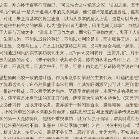
之实，则亦终于百事不理而已。"可见性命之学危害之深，误国之重。基
样几个问题:一是关于道与人事的关系问题。他们都肯定道的重要性，但
。对此，朱熹持基本的肯定态度，以为从原本的意义上说，道是可以离开
的这种神秘主义的解释，以为"盈宇宙者无非物，日用之间无非事"，自然
于人事与万物之中，"道非出于形气之表，而常行于事物之间"，离开了人
。朱熹认为，不能以成败论英雄，不能以功利论是非，而主张将王道、义
对王道、义理与仁义，而是主张应该将正与霸、义与利结合与统一起来。
只能通过利民的实事实功表现出来，此?quot;义利双行，王霸并用"。
极为危险的言论，《朱子语类》载其语录说，陈亮的学术已传到"江西，
王猛；不说孔孟，只说文中子。可畏，可畏！由此也可反证陈亮学说在当
思想倾向比较一致的是叶适。作为永熹事功学派的主要代表，叶适的思想
学统源远流长，它虽然昌盛于南宋前期，但其实际渊源至少可以上溯到北
一带讲学授徒，开永熹学派之先声。至薛季宣的时候，永熹学派的规模大
说，薛季宣是永熹学派的真正开创者。薛季宣为学的基本特色如《宋元学案
之必使可行，足以开物成务。盖亦鉴于一种闭目合眼，朦瞳精神，自附道
;因此，不论薛季宣的学术渊源从何而来，但其思想主旨与正统的理学传统已
学的第一大是陈傅良。他格外重视事功，以为"所贵于儒者，谓其能通世务
引起朱熹的极端不满。朱熹在《答胡季随(大时）》的一封信中抱怨道："
，析其议论，多所未安。最是不务切己，恶行直道，尤为大害，不知讲论之