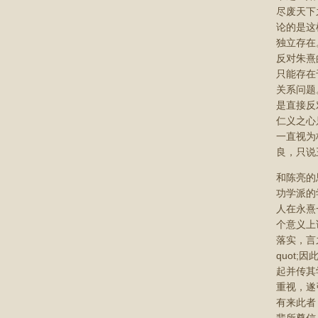
尽废天下
论的是这
独立存在
反对朱熹
只能存在
关系问题
是直接反
仁义之心
一直视为
良，只说
和陈亮的
功学派的
人在永熹
个意义上
落实，言
quot
起并传其
重视，遂
有来此者