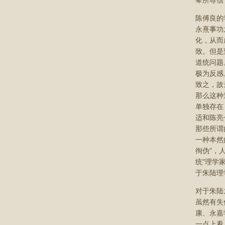
辈所尊信
陈傅良的
永熹事功
化，从而
致。但是
道统问题
极为反感
致之，故
那么这种
单独存在
适和陈亮
那些所谓
一种本然
徇伪"，
统"理学
于朱陆理
对于朱陆
虽然有失
康、永嘉
一点上看