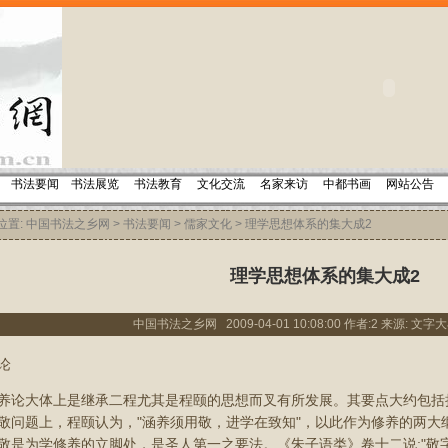
书法要闻
书法展览
书法教育
文化交流
名家来访
中都书画
网站公告
置:
中国书法之乡网
>
书法要闻
>
儒家文化
> 理学思想体系的集大成2
理学思想体系的集大成2
中国书法之乡网 2009-04-01 10:08:00 作者:2 来源: 文字大
论
养论大体上是继承二程尤其是程颐的思想而叉有所发展。其要点大约包括
敬问题上，程颐认为，"涵养须用敬，进学在致知"，以此作为修养的两大
敬是为学修养的立脚处，是圣人第一之要法。《朱子语类》卷十二说:"敬