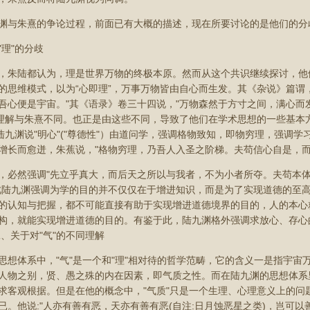
渊与朱熹的争论过程，前面已有大概的描述，现在所要讨论的是他们的分
"理"的分歧
，朱陆都认为，理是世界万物的终极本原。然而从这个共识继续探讨，他
的思维模式，以为“心即理”，万事万物皆由自心而生发。其《杂说》篇谓
吾心便是宇宙。"其《语录》卷三十四说，"万物森然于方寸之间，满心而
的理解与朱熹不同。也正是由这些不同，导致了他们在学术思想的一些基本方法的
，陆九渊说"明心"("尊德性"）由道问学，强调格物致知，即物穷理，强调
增长而愈迸，朱蕉说，"格物穷理，乃吾人入圣之阶梯。夫苟信心自是，而
，必然强调"先立乎真大，而后天之所以与我者，不为小者所夺。夫苟本
此陆九渊强调为学的目的并不仅仅在于增进知识，而是为了实现道德的至
的认知与把握，都不可能直接有助于实现增进道德境界的目的，人的本心
构，就能实现增进道德的目的。有鉴于此，陆九渊格外强调求放心、存心
二、关于对"气"的不同理解
思想体系中，"气"是一个和"理"相对待的哲学范畴，它的含义一是指宇
人物之别，贤、愚之殊的内在因素，即气质之性。而在陆九渊的思想体系
求客观根据。但是在他的概念中，"气质"只是一个生理、心理意义上的问
已。他说:"人亦有善有恶，天亦有善有恶(自注:日月蚀恶星之类)，岂可以