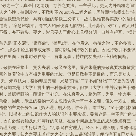
；"敬之一字，真圣门之纲领，存养之要法。一主乎此，更无内外精粗之间
人之心性，敬则常存，不敬则不?quot;在二程之前，周敦颐也曾提出过"
合理欲望为代价，具有明显的禁欲主义倾向，故而很难获得实践中的运用
过高，"卒急难凑泊。寻常人如何便得无欲!故伊川只说个。敬'字，教人
不得，亦不致失。要之，皆只要人于此心上见得分明，自然有得耳。"据
首先是"正衣冠"、"肃容貌"、"整思虑"。在他看来，持敬之说，不必多言
专一"，那么不论是有事或无事，都可以达到持敬的目的。因此持敬并不要
敬在里面，有事时敬在身上。有事无事，持敬的功夫都不应稍有间断。
，敬便在应接上；宾客去后，敬又在这里。显然朱熹的持敬说要求将敬贯
熹的修养论中占有极为重要的地位。但是居敬并不是目的，而只是功夫，居
功夫。朱熹认为，格物即是穷理，只是"穷理"二字不如”格物"二字更为妥
物致知本是《大学》提出的一种修养方法，但在《大学》中并没有关于如
时，曾据程颐的一段话作了补充。在朱窘看来，格为至，为尽；物力事，
为物。因此，朱熹的格物一方面包括认识一草一木之理，但另一方面，他
格物的主要任务?quot;穷天理，明人伦，讲圣言，道世故。"至于如何格
书"。以书本上的知识作为人的认识的主要来源，显然这是一种不完全的认
，因而必然要触及到知与厅的问题。在这个问题上朱熹的思想要点有三，一
穷理为先，而力行以终之。"万事旨在穷理店。经不正，理不明，看如何地
知之之要，知之之要末若行之之实"；"若曰讲习渐明，便当痛下克已功夫