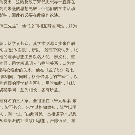
为突出。这既反映了宋代思想界一直存在
赞同朱熹的思想见解，但他们的学术活动
影响，因此有必要在此略作论述。
乾淳三先生"。他们之间相互辩论问难，颇为
事，从学者甚众。其学术渊源直接来自胡
自"默体实践"，所以一般理学家认为，张
他的理学思想主要以名人伦、辨义利、重
本原，用太极说明人与物的关系，认为太
理与心性命的关系。他在《孟子说》卷七
体则同。"同时，格外强调心的主宰性，以
的程颐的理学稍有区别。尽管如此，张栻
切磋学问，互为相长，各有所益。
最有名的三大家。全祖望在《宋元学案·东
时，皆不甚合。朱学以格物致知，陆学以明
人，则一也。"由此可见，吕祖谦学术思想
永熹学派的经世致用思想，合陈傅良、陈