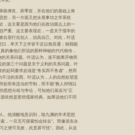
想冲突。
承陈傅良、薛季宣，并在他们的基础上将
思想，另一方面又把永熹事功之学系统
近，这主要是因为他们在政治观点上的一
趋严重。这主要表现在，一是关于儒学的
者自居打击别人，抬高自己。对此，叶适
意曰，举天下之学皆不足以致其通；独我能
道真的像他们所说的那样神秘的代代相传，
物的关系问题。叶适认为，道不能离开物而
论的第三个问题是关于义利的关系问题。叶
者的起码要求必须是"务实而不务虚”，然而
为不洁的东西。叶适认为，人的自然欲望是
所欲而有适当的节制，而不能"教人抑情以
家的思想分歧与争论，可知他们虽说与"正
资源依然是那些儒家经典。如果说他们不同
人。他清醒地意识到，陆九渊的学术思想
索，一旦无可摸索怕会转去"。而像浙东永
者习之便可见效，此意甚可忧"。因此，从这