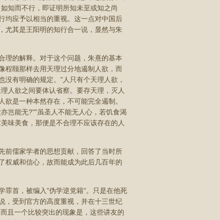
；如知而不行，即证明所知未至或知之尚
行均应予以相当的重视。这一点对中国后
，尤其是王阳明的知行合一说，显然与朱
合理的解释。对于这个问题，朱熹的基本
像程颐那样去用天理过分地遏制人欲，而
也没有明确的规定。"人只有个天理人欲，
天理人欲之间要体认省察。要存天理，灭人
人欲是一种本然存在，不可能完全遏制。
亦岂能无?""虽圣人不能无人心，若饥食渴
求美味美食，那便是不合理不应该存在的人
先前儒家学者的思想贡献，回答了当时所
了权威和信心，故而能成为此后几百年的
罪首，被编入"伪学逆党籍"。只是在他死
说，受到官方的高度重视，并在十三世纪
。而且一个比较突出的现象是，这些讲友的