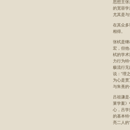
思想主张
的宽容学
尤其是与
在其众多
相得。
张栻是继
宏，但他
栻的学术
力行为特
极流行无
说：“理
为心是贯
与朱熹的
吕祖谦是
莱学案》
心，吕学
的基本特
亮二人的