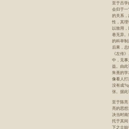
至于吕学
会归于一
的关系，
性，其理
以致用，
巷无异。
的科举制
后果，总
《左传》
中，见事
益。由此
朱熹的学
像看人打
没有成?
张。据此
至于陈亮
亮的思想
决当时南
托于其间
下之士始