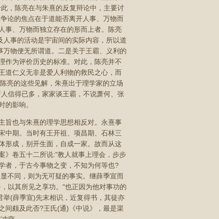
于此，陈亮在与朱熹的反复辩论中，主要讨
其争论的焦点在于道能否离开人事、万物而
人事、万物而独立存在的形而上者。陈亮
及人事的活动是宇宙间的实际内容，所以道
事万物便无所谓道。二是关于王霸、义利的
理作为评价历史的标准。对此，陈亮并不
王道仁义无非是爱人利物的救民之心，而
对于陈亮的这些见解，朱熹出于理学家的立场
浙人信得已多，家家谈王霸，不说萧何、张
时的影响。
主旨也与朱熹的理学思想相反对。永熹事
宋中期。当时有王开祖、项昌期、石林三
体形成，别开生面，自成一家。故而从这
》卷五十二所说:"教人就事上理会，步步
学者，于古今事物之变，不知为何等也?
明显不同，则为无可疑的事实。继薛季宣而
，以其所见之享功。"也正因为他对事功的
君举(薛季宣)先末相识，近复得书，其徒亦
间颇及此否?王氏(通)《中说》，最是渠