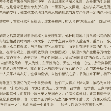
差不多都与朱熹的思想相冲突，而尤以湖湘学派和永康、永熹事功学派最
风，也是儒家思想生命力所在的一个重要的人文因素。这些讲友不论是否
朱熹的交往，都或多或少地对朱熹思想的形成与发展产生过一定的作用和
讲友中，首推张栻和吕祖谦，连朱熹在内，时人号称"东南三贤"，或曰"
胡宏之后奠定湖湘学派规模的重要理学家。他长时期地主持岳麓书院的教
与胡宏相处的时间并不算太多，其学术主要依靠本人重涵养、重力行，多来
思想上承二程遗绪，与乃师胡宏的思想有别，而更具有理学正宗的性质。
色。在宇宙观上，推崇周敦颐的《太极图说》，以理作为产生世界万物之
间，贯通古今，通乎万物；在心性问题上，提出"同体异取"的命题，以明
之自然谓之天命，于人为性，主于性为心。天也，性也，心也，所取则异而
万物通万理的主宰。故而其学术思想更接近程颢的心学，而与朱熹所传承
个人关系相当友好，也极为密切。自他们相识之后，书信往来不断，相互
与朱熹关系密切的另一个重要学者。他们二人再加上陆九渊，被称为当时
中说，"宋乾淳以后，学派分而为三，朱学也，吕学也，陆学也。三家同
则兼取其长，而复以中原文献之统润色之。门庭径路虽别，要其归宿于圣
色是兼收并蓄，他一方面力图调和朱陆之间的学术矛盾，另一方面又接受
"学问而一之"，从而自成一个新学派——吕学，以鼎立于东南学术界。