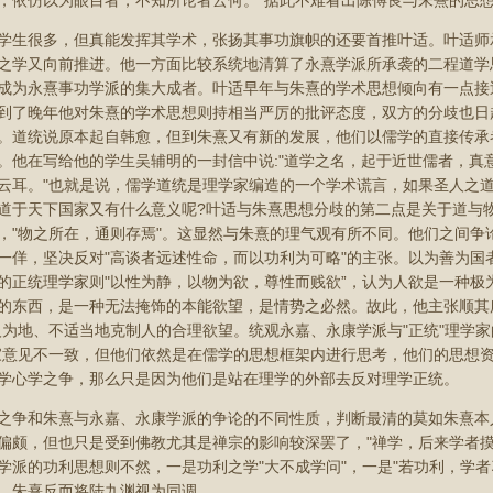
，依仿以为眼目者，不知所论者云何。"据此不难看出陈傅良与朱熹的思
学生很多，但真能发挥其学术，张扬其事功旗帜的还要首推叶适。叶适师
之学又向前推进。他一方面比较系统地清算了永熹学派所承袭的二程道学
成为永熹事功学派的集大成者。叶适早年与朱熹的学术思想倾向有一点接
到了晚年他对朱熹的学术思想则持相当严厉的批评态度，双方的分歧也日
。道统说原本起自韩愈，但到朱熹又有新的发展，他们以儒学的直接传承
。他在写给他的学生吴辅明的一封信中说:"道学之名，起于近世儒者，真
云耳。"也就是说，儒学道统是理学家编造的一个学术谎言，如果圣人之
道于天下国家又有什么意义呢?叶适与朱熹思想分歧的第二点是关于道与
，"物之所在，通则存焉"。这显然与朱熹的理气观有所不同。他们之间争
一佯，坚决反对"高谈者远述性命，而以功利为可略"的主张。以为善为国
的正统理学家则"以性为静，以物为欲，尊性而贱欲”，认为人欲是一种极
的东西，是一种无法掩饰的本能欲望，是情势之必然。故此，他主张顺其
人为地、不适当地克制人的合理欲望。统观永嘉、永康学派与"正统"理学
家意见不一致，但他们依然是在儒学的思想框架内进行思考，他们的思想
学心学之争，那么只是因为他们是站在理学的外部去反对理学正统。
之争和朱熹与永嘉、永康学派的争论的不同性质，判断最清的莫如朱熹本
偏颇，但也只是受到佛教尤其是禅宗的影响较深罢了，"禅学，后来学者摸
学派的功利思想则不然，一是功利之学"大不成学问"，一是"若功利，学
，朱熹反而将陆九渊视为同调。