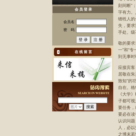
刻间断"
会 员 登 录
字有力。
牺牲人的
会员名:
失，要求
密 码:
手处。级
敬的要求
一"和“
在 线 留 言
到无事时
应接宾客
居敬在朱
致知"的
自在。格
《大学》
子都可视
要任务，
要必在读
认识问题
人，必以
之博末若