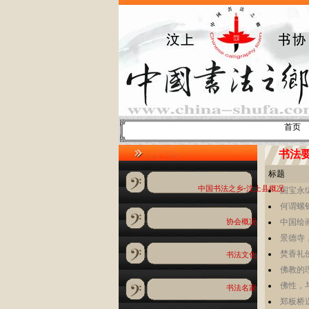
首页
书法
标题
中国书法之乡-汶上县概况
国宝永
何谓螺
中国绘
协会概况
景德寺
焚香礼
书法文化
佛教的
佛性，
书法名家
郑板桥