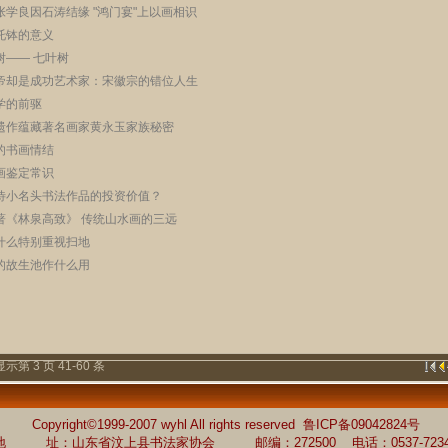
张学良因石涛结缘 "鸿门宴"上以画相识
托钵的意义
树—— 七叶树
帝却是成功艺术家：宋徽宗的错位人生
学的前驱
遗作蕴藏著名画家黄永玉家族秘密
的书画情结
画鉴定常识
待小名头书法作品的投资价值？
著《林泉高致》 传统山水画的三远
什么特别重视扫地
的故生池作什么用
显示第 3 页 41-60 条
Copyright©1999-2007 wyhl All rights reserved 鲁ICP备09042824号
 址：山东省汶上县书法家协会 邮编：272500 电话：0537-72343