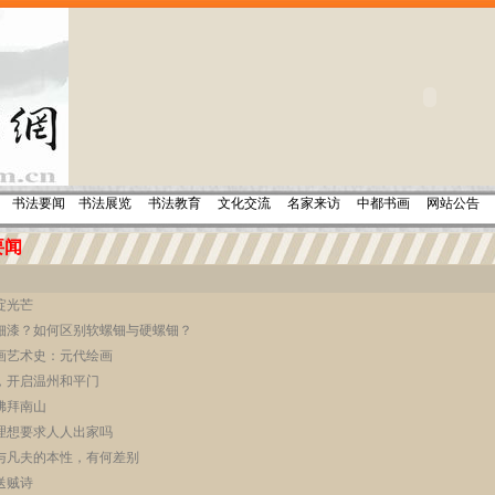
书法要闻
书法展览
书法教育
文化交流
名家来访
中都书画
网站公告
要闻
绽光芒
钿漆？如何区别软螺钿与硬螺钿？
画艺术史：元代绘画
，开启温州和平门
佛拜南山
理想要求人人出家吗
与凡夫的本性，有何差别
送贼诗