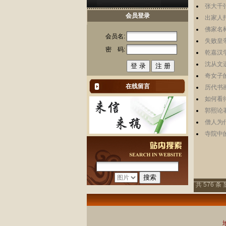
张大千
会员登录
出家人
佛家名
会员名:
失败皇
密 码:
乾嘉汉
沈从文
奇女子
在线留言
历代书
如何看
郭熙论
僧人为
寺院中
共 576 条 
地